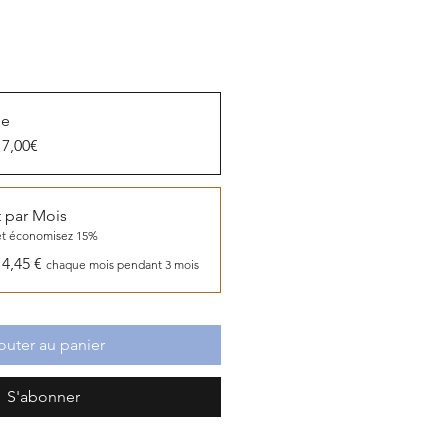
ue
17,00€
 par Mois
et économisez 15%
14,45 €
chaque mois pendant 3 mois
outer au panier
S'abonner