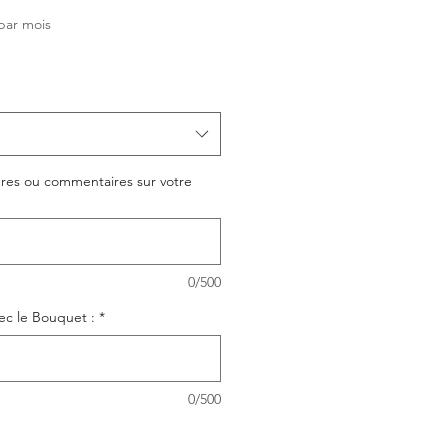
rix
par mois
promotionnel
ières ou commentaires sur votre
0/500
ec le Bouquet :
*
0/500