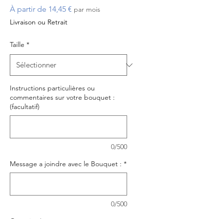
Prix
À partir de
14,45 €
par mois
promotionnel
Livraison ou Retrait
Taille
*
Instructions particulières ou
commentaires sur votre bouquet :
(facultatif)
0/500
Message a joindre avec le Bouquet :
*
0/500