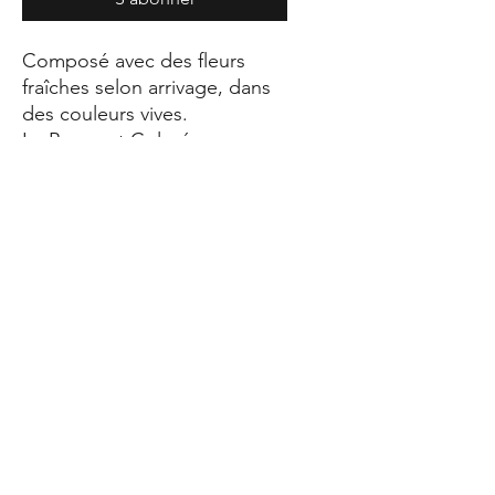
Composé avec des fleurs
fraîches selon arrivage, dans
des couleurs vives.
Le Bouquet Coloré saura
apporter joie et bonheur,
avec ses tons chatoyants et
lumineux !
⚠ Chaque bouquet est
unique et dépend de nos
arrivages. Les photos sont
présentées à titre indicatif afin
de representer l'esprit, les
couleurs et la taille du
bouquet.
Vous pouvez, dans les
commentaires, nous donner